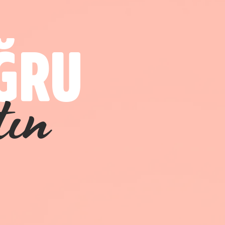
ĞRU
ın