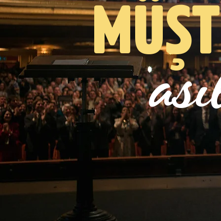
MÜŞT
ası