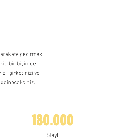
 harekete geçirmek
kili bir biçimde
i, şirketinizi ve
 edineceksiniz.
0
180.000
i
Slayt