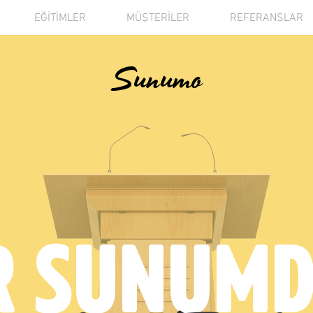
EĞİTİMLER
MÜŞTERİLER
REFERANSLAR
Sunumo
R SUNUM