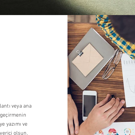
plantı veya ana
 geçirmenin
aye yazımı ve
verici olsun.