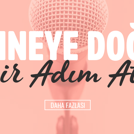
HNEYE DO
ir Adım At
DAHA FAZLASI