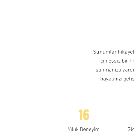
Sunumlar hikayele
için eşsiz bir 
sunmanıza yardım
hayatınızı gel
16
Yıllık Deneyim
Gl