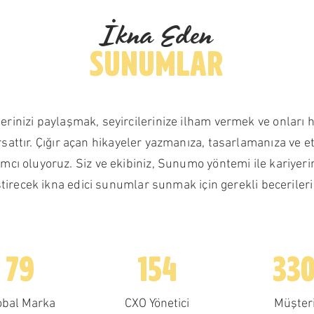
İkna Eden
SUNUMLAR
rinizi paylaşmak, seyircilerinize ilham vermek ve onları
fırsattır. Çığır açan hikayeler yazmanıza, tasarlamanıza ve et
cı oluyoruz. Siz ve ekibiniz, Sunumo yöntemi ile kariyeriniz
iştirecek ikna edici sunumlar sunmak için gerekli becerileri
79
154
33
obal Marka
CXO Yönetici
Müşter