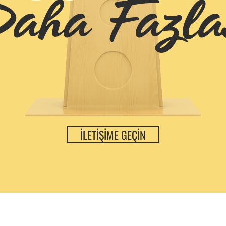
aha Fazla
İLETİŞİME GEÇİN