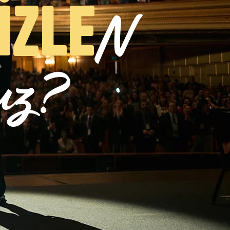
İZLE
N
ruz?